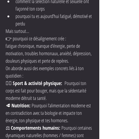
comment la sélection naturelle et sexuelle ont 
façonné ton corps
pourquoi tu es aujourd’hui fatigué, démotivé et 
perdu
Mais surtout…
👉 pourquoi ce désalignement crée :
fatigue chronique, manque d’énergie, perte de 
motivation, troubles hormonaux, anxiété, dépression, 
douleurs physiques et perte de repères.
On aborde aussi des exemples concrets liés à ton 
quotidien :
🏋️‍♂️ 
Sport & activité physique:  
Pourquoi ton 
corps est fait pour bouger, mais que la sédentarité 
moderne détruit ta santé.
🥩 
Nutrition: 
Pourquoi l’alimentation moderne est 
en contradiction avec ta biologie et impacte ton 
énergie, ton physique et tes hormones.
⚖️ 
Comportements humains: 
Pourquoi certaines 
dynamiques naturelles (hommes / femmes) sont 