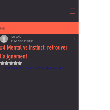
Post
hans david
15 avr.
2 min de lecture
#4 Mental vs instinct: retrouver
l'alignement
Noté NaN étoiles sur 5.
https://youtu.be/Hp-7Iofx2oY?si=Wkop-sXGs5CHMivL