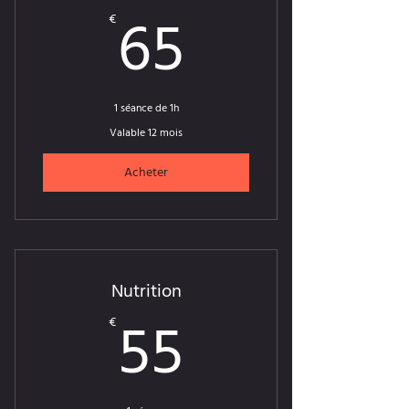
65€
65
€
1 séance de 1h
Valable 12 mois
Acheter
Nutrition
55€
55
€