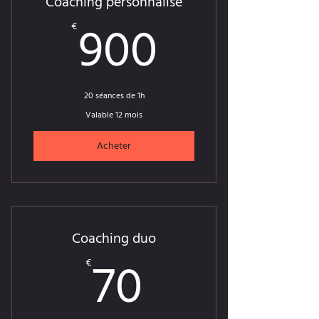
Coaching personnalisé
900€
900
€
20 séances de 1h
Valable 12 mois
Acheter
Coaching duo
70€
70
€